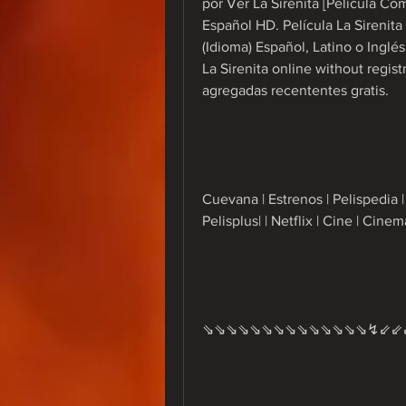
por Ver La Sirenita [Película Comp
Español HD. Película La Sirenita
(Idioma) Español, Latino o Inglés
La Sirenita online without registr
agregadas recententes gratis.
Cuevana | Estrenos | Pelispedia | P
Pelisplus| | Netflix | Cine | Cinem
⇘⇘⇘⇘⇘⇘⇘⇘⇘⇘⇘⇘⇘⇘↯⇙⇙