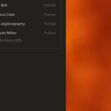
 Bali
Follow
yana Clark
Follow
o.digibiography
Follow
ibiography
rett Miller
Follow
Members (85)