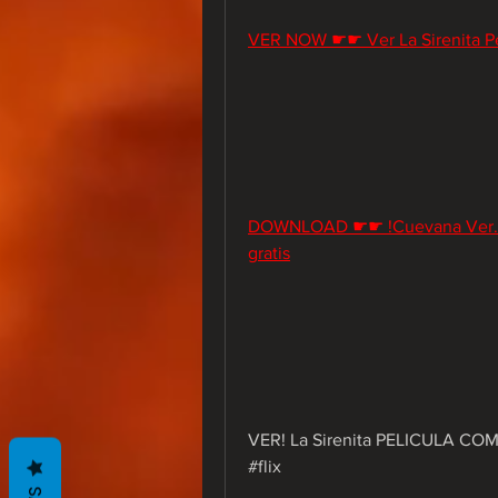
VER NOW ☛☛ Ver La Sirenita Pe
DOWNLOAD ☛☛ !Cuevana Ver. La 
gratis
VER! La Sirenita PELICULA C
#flix