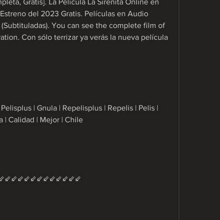
leta, Gratis]. La Película La Sirenita Online en 
 Estreno del 2023 Gratis. Películas en Audio 
 (Subtituladas). You can see the complete film of 
ation. Con sólo terrizar ya verás la nueva película 
elisplus | Gnula | Repelisplus | Repelis | Pelis | 
a | Calidad | Mejor | Chile
⇙⇙⇙⇙⇙⇙⇙⇙⇙⇙⇙⇙⇙