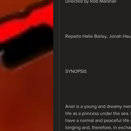
Directed by Rob Marshall
Reparto Halle Bailey, Jonah Ha
SYNOPSIS
Ariel is a young and dreamy merm
life as a princess under the sea.
have a normal and peaceful life 
longing and, therefore, in exchan