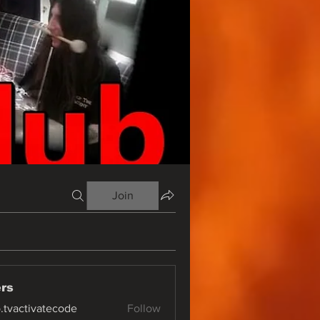
Join
rs
o.tvactivatecode
Follow
ctivatecode