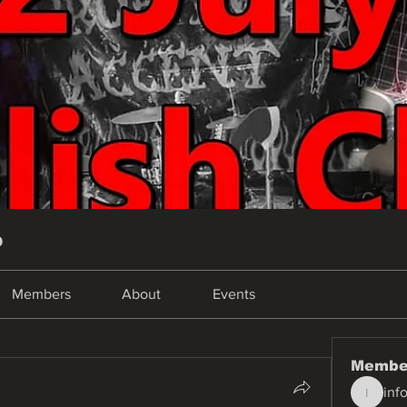
p
Members
About
Events
Membe
inf
info.tva