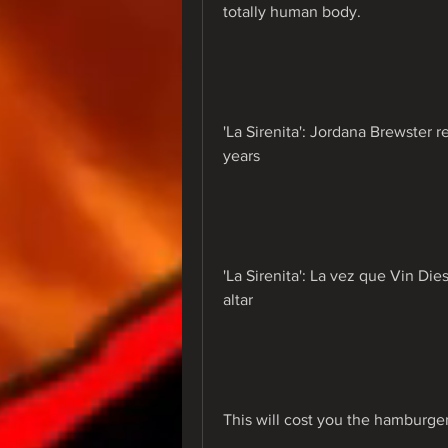
totally human body.
'La Sirenita': Jordana Brewster r
years
'La Sirenita': La vez que Vin Di
altar
This will cost you the hamburger 