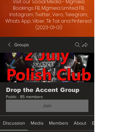
Visit our Social Media - Mgmeia
Bookings FB, Mgmeia Limited FB,
Instagram, Twitter, Vero, Telegram,
Whats App, Viber, Tik Tok and Pinterest
(2023-01-01)
Groups
Drop the Accent Group
Public
·
85 members
Join
Discussion
Media
Members
About
Events