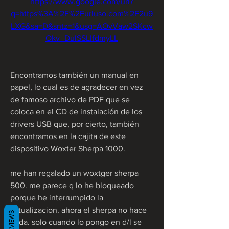
https://www.google.com/url?
q=https%3A%2F%2Furluso.com%2F2u9
LXG&sa=D&sntz=1&usg=AOvVaw2SKcw
Okv_DulSSLlfdmyLL
Encontramos también un manual en 
papel, lo cual es de agradecer en vez 
de famoso archivo de PDF que se 
coloca en el CD de instalación de los 
drivers USB que, por cierto, también 
encontramos en la cajita de este 
dispositivo Woxter Sherpa 1000.
me han regalado un woxtger sherpa 
500. me parece q lo he bloqueado 
porque he interrumpido la 
actualizacion. ahora el sherpa no hace 
REVIEWS
nada. solo cuando lo pongo en d/l se 