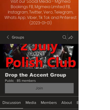
Visit our Social Media - Mgmeia
Bookings FB, Mgmeia Limited FB,
Instagram, Twitter, Vero, Telegram,
Whats App, Viber, Tik Tok and Pinterest
(2023-01-01)
Groups
Drop the Accent Group
Public
·
85 members
Join
Discussion
Media
Members
About
Events