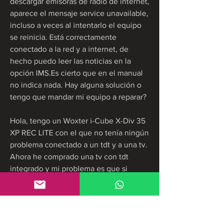
descargar emisoras de radio de internet, 
aparece el mensaje service unavailable, 
incluso a veces al intentarlo el equipo 
se reinicia. Está correctamente 
conectado a la red y a internet, de 
hecho puedo leer las noticias en la 
opción IMS.Es cierto que en el manual 
no indica nada. Hay alguna solución o 
tengo que mandar mi equipo a reparar?
Hola, tengo un Woxter i-Cube X-Div 35 
XP REC LITE con el que no tenía ningún 
problema conectado a un tdt y a una tv. 
Ahora he comprado una tv con tdt 
integrado y mi problema es que si 
pongo a grabar de la tele la tengo que 
dejar encendida mientras graba y si 
cambio de canal se apaga la 
grabación.He intentado conectar un 