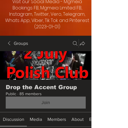
Visit our Social Media - Mgmeia
Bookings FB, Mgmeia Limited FB,
Instagram, Twitter, Vero, Telegram,
Whats App, Viber, Tik Tok and Pinterest
(2023-01-01)
Groups
Drop the Accent Group
Public
·
85 members
Join
Discussion
Media
Members
About
Events