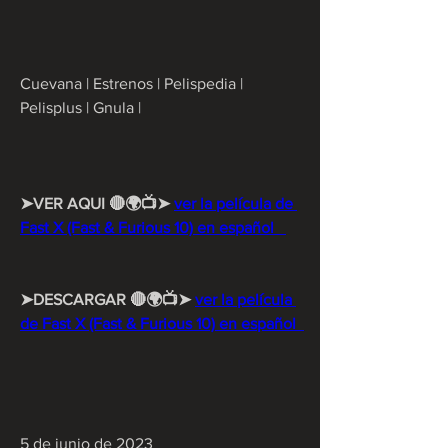
Cuevana | Estrenos | Pelispedia | 
Pelisplus | Gnula |
➤VER AQUI 🔴🌍📺➤ 
ver la película de 
Fast X (Fast & Furious 10) en español   
➤DESCARGAR 🔴🌍📺➤ 
ver la película 
de Fast X (Fast & Furious 10) en español  
5 de junio de 2023